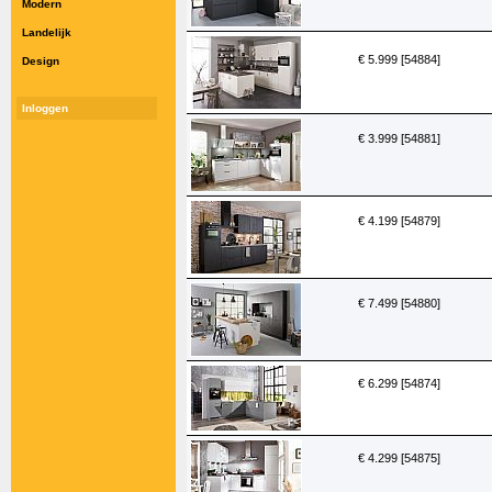
Modern
Landelijk
€ 5.999 [54884]
Design
Inloggen
€ 3.999 [54881]
€ 4.199 [54879]
€ 7.499 [54880]
€ 6.299 [54874]
€ 4.299 [54875]