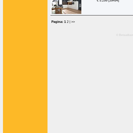
€ 5.299 [39494]
Pagina:
1
2
| >>
© Betaalbar