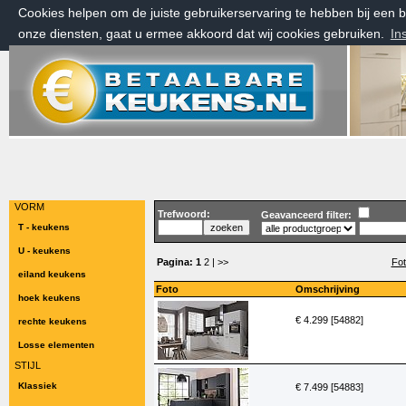
Cookies helpen om de juiste gebruikerservaring te hebben bij een
onze diensten, gaat u ermee akkoord dat wij cookies gebruiken.
In
donderdag 6 augustus 2026, 07:58 uur
Welkom bij Betaalbarekeukens.nl
VORM
Trefwoord:
Geavanceerd filter:
T - keukens
U - keukens
Pagina:
1
2
| >>
Fot
eiland keukens
Foto
Omschrijving
hoek keukens
€ 4.299 [54882]
rechte keukens
Losse elementen
STIJL
Klassiek
€ 7.499 [54883]