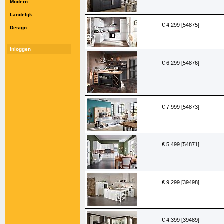
Modern
Landelijk
€ 4.299 [54875]
Design
Inloggen
€ 6.299 [54876]
€ 7.999 [54873]
€ 5.499 [54871]
€ 9.299 [39498]
€ 4.399 [39489]