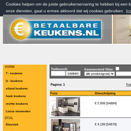
Cookies helpen om de juiste gebruikerservaring te hebben bij een
onze diensten, gaat u ermee akkoord dat wij cookies gebruiken.
In
vrijdag 7 augustus 2026, 14:34 uur
Welkom bij Betaalbarekeukens.nl
VORM
Trefwoord:
Geavanceerd filter:
T - keukens
U - keukens
Pagina:
1
Fot
eiland keukens
Foto
Omschrijving
hoek keukens
€ 5.999 [54884]
rechte keukens
Losse elementen
STIJL
€ 4.199 [54879]
Klassiek