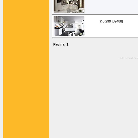
€ 6.299 [39488]
Pagina:
1
© Betaalbar