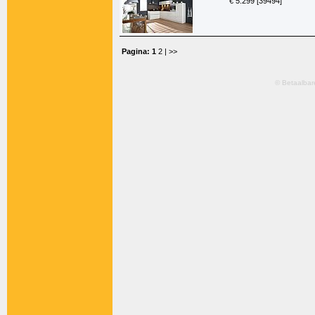
€ 5.299 [39494]
Pagina:
1
2
| >>
© Betaalbar