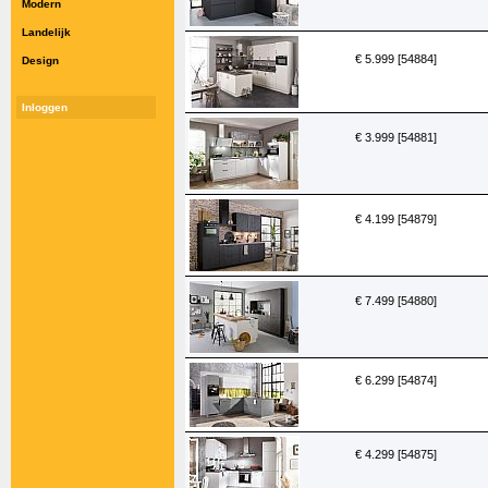
Modern
Landelijk
€ 5.999 [54884]
Design
Inloggen
€ 3.999 [54881]
€ 4.199 [54879]
€ 7.499 [54880]
€ 6.299 [54874]
€ 4.299 [54875]