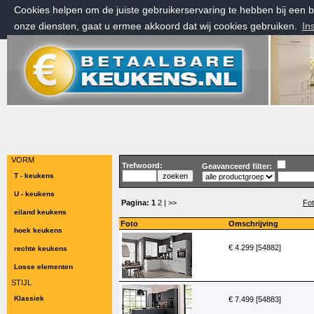
Cookies helpen om de juiste gebruikerservaring te hebben bij een
onze diensten, gaat u ermee akkoord dat wij cookies gebruiken.
In
vrijdag 7 augustus 2026, 15:57 uur
Welkom bij Betaalbarekeukens.nl
VORM
Trefwoord:
Geavanceerd filter:
T - keukens
U - keukens
Pagina:
1
2
| >>
Fot
eiland keukens
Foto
Omschrijving
hoek keukens
€ 4.299 [54882]
rechte keukens
Losse elementen
STIJL
Klassiek
€ 7.499 [54883]