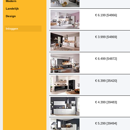
Modern
Landelijk
€ 6.199 [54866]
Design
Inloggen
€ 3.999 [54869]
€ 6.499 [54872]
€ 6.399 [35420]
€ 4.399 [39483]
€ 5.299 [39494]