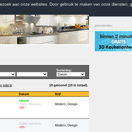
bezoek aan onze websites. Door gebruik te maken van onze diensten, g
Home
|
Contact
|
Favorieten
advertenties:
Sortering:
o galerie
10 getoond (10 in totaal).
Datum
Stijl
nieuw!
2591x bekeken
Modern, Design
-0%
2584x bekeken
Modern, Design
-0%