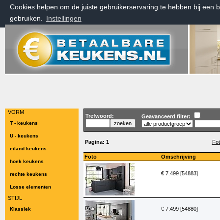
Cookies helpen om de juiste gebruikerservaring te hebben bij een 
gebruiken.
Instellingen
zaterdag 8 augustus 2026, 16:26 uur
Welkom bij Betaalbarekeukens.nl
VORM
Trefwoord:
Geavanceerd filter:
T - keukens
U - keukens
Pagina:
1
Fot
eiland keukens
Foto
Omschrijving
hoek keukens
€ 7.499 [54883]
rechte keukens
Losse elementen
STIJL
€ 7.499 [54880]
Klassiek