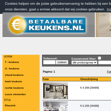
Cookies helpen om de juiste gebruikerservaring te hebben bij een
onze diensten, gaat u ermee akkoord dat wij cookies gebruiken.
In
zaterdag 8 augustus 2026, 12:35 uur
Welkom bij Betaalbarekeukens.nl
VORM
Trefwoord:
Geavanceerd filter:
T - keukens
U - keukens
Pagina:
1
Fot
eiland keukens
Foto
Omschrijving
hoek keukens
€ 4.399 [39489]
rechte keukens
Losse elementen
STIJL
Klassiek
€ 6.299 [39488]