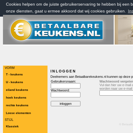
Cookies helpen om de juiste gebruikerservaring te hebben bij een
onze diensten, gaat u ermee akkoord dat wij cookies gebruiken.
In
donderdag 6 augustus 2026, 05:35 uur
Welkom bij Betaalbarekeukens.nl
VORM
I N L O G G E N
T - keukens
Deelnemers aan Betaalbarekeukens.nl kunnen op deze pa
Gebruikersnaam:
Wachtwoord vergete
U - keukens
Vul dan hier uw e-mail
worden naar uw e-mail 
eiland keukens
Wachtwoord:
hoek keukens
rechte keukens
Losse elementen
STIJL
© Betaalb
Klassiek