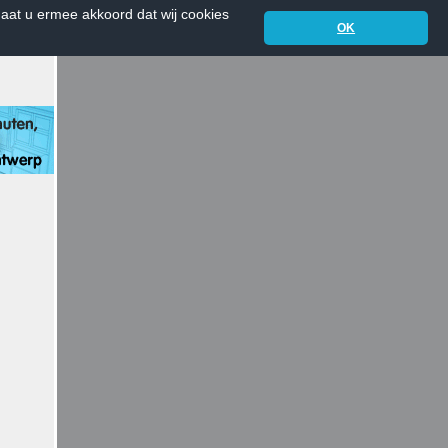
aat u ermee akkoord dat wij cookies
OK