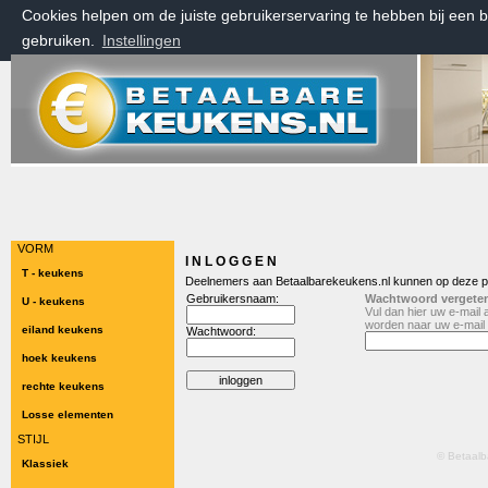
Cookies helpen om de juiste gebruikerservaring te hebben bij een 
gebruiken.
Instellingen
vrijdag 7 augustus 2026, 12:27 uur
Welkom bij Betaalbarekeukens.nl
VORM
I N L O G G E N
T - keukens
Deelnemers aan Betaalbarekeukens.nl kunnen op deze pa
Gebruikersnaam:
Wachtwoord vergete
U - keukens
Vul dan hier uw e-mail
worden naar uw e-mail 
eiland keukens
Wachtwoord:
hoek keukens
rechte keukens
Losse elementen
STIJL
© Betaalb
Klassiek