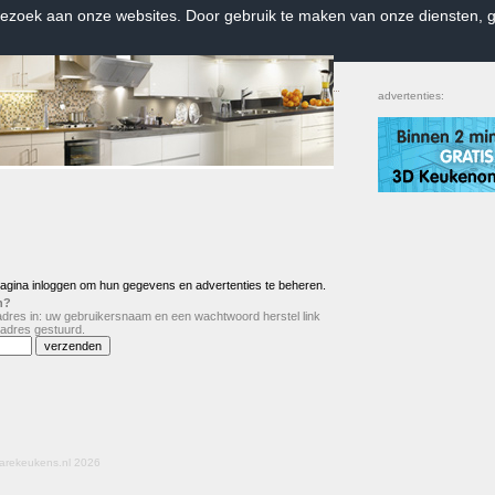
bezoek aan onze websites. Door gebruik te maken van onze diensten, g
Home
|
Contact
|
Favorieten
advertenties:
gina inloggen om hun gegevens en advertenties te beheren.
n?
 adres in: uw gebruikersnaam en een wachtwoord herstel link
adres gestuurd.
arekeukens.nl 2026