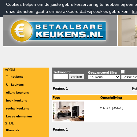
Cookies helpen om de juiste gebruikerservaring te hebben bij een
onze diensten, gaat u ermee akkoord dat wij cookies gebruiken.
In
zaterdag 8 augustus 2026, 23:17 uur
Welkom bij Betaalbarekeukens.nl
VORM
Trefwoord:
Geavanceerd filter:
T - keukens
U - keukens
Pagina:
1
Fot
eiland keukens
Foto
Omschrijving
hoek keukens
€ 6.399 [35420]
rechte keukens
Losse elementen
STIJL
Pagina:
1
Klassiek