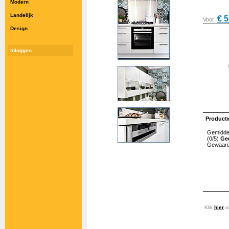
Modern
Landelijk
€ 5
Voor:
Design
Inloggen
Product
Gemiddel
(0/5)
Ge
Gewaard
Klik
hier
om