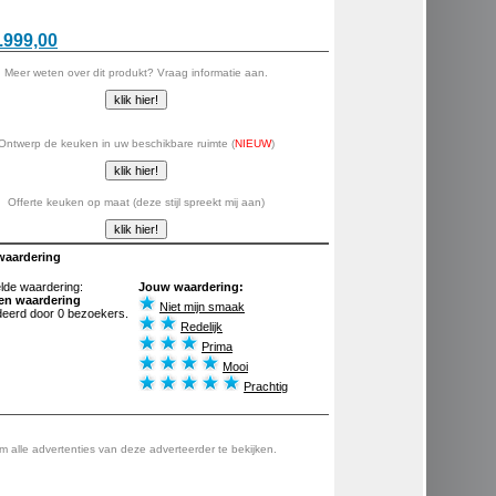
.999,00
Meer weten over dit produkt? Vraag informatie aan.
Ontwerp de keuken in uw beschikbare ruimte (
NIEUW
)
Offerte keuken op maat (deze stijl spreekt mij aan)
waardering
de waardering:
Jouw waardering:
en waardering
Niet mijn smaak
eerd door 0 bezoekers.
Redelijk
Prima
Mooi
Prachtig
 alle advertenties van deze adverteerder te bekijken.