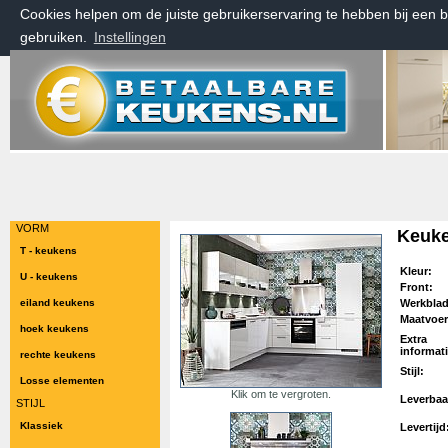
Cookies helpen om de juiste gebruikerservaring te hebben bij een 
gebruiken.
Instellingen
zondag 9 augustus 2026, 15:01 uur
Welkom bij Betaalbarekeukens.nl
VORM
Keuk
T - keukens
Kleur:
U - keukens
Front:
eiland keukens
Werkbla
Maatvoer
hoek keukens
Extra
informati
rechte keukens
Stijl:
Losse elementen
Klik om te vergroten.
Leverbaa
STIJL
Klassiek
Levertijd