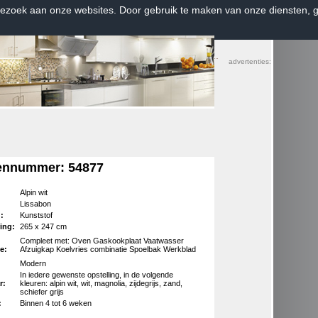
bezoek aan onze websites. Door gebruik te maken van onze diensten, g
Home
|
Contact
|
Favorieten
advertenties:
ennummer: 54877
Alpin wit
Lissabon
d:
Kunststof
ing:
265 x 247 cm
Compleet met: Oven Gaskookplaat Vaatwasser
e:
Afzuigkap Koelvries combinatie Spoelbak Werkblad
Modern
In iedere gewenste opstelling, in de volgende
r:
kleuren: alpin wit, wit, magnolia, zijdegrijs, zand,
schiefer grijs
:
Binnen 4 tot 6 weken